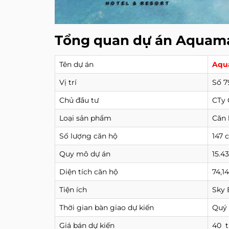
Tổng quan dự án Aquama
Tên dự án
Aqu
Vị trí
Số 7
Chủ đầu tư
CTy 
Loại sản phẩm
Căn 
Số lượng căn hộ
147 
Quy mô dự án
15.4
Diện tích căn hộ
74,1
Tiện ích
Sky 
Thời gian bàn giao dự kiến
Quý 
Giá bán dự kiến
40 t