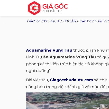
Bỏ
qua
nội
Giá Gốc Chủ Đầu Tư
»
Dự Án
»
Căn hộ chung cư
dung
Aquamarine Vũng Tàu
thuộc phân khu m
Linh.
Dự án Aquamarine Vũng Tàu
có quy
phong cách kiến trúc hiện đại và không g
nghỉ dưỡng”.
Bài viết sau,
Giagocchudautu.com
sẽ chia
dàng hơn trong việc đánh giá về mức độ p