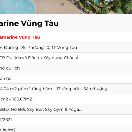
rine Vũng Tàu
amarine Vũng Tàu
9, Đường D5, Phường 10, TP.Vũng Tàu
CP Du lịch và Đầu tư Xây dựng Châu Á
hộ du lịch
căn hộ
34,04 m2 gồm 1 tầng hầm – 13 tầng nổi – Sân thượng
4 m2 – 160,67m2.
BBQ, Hồ Bơi, Sky Bar, Sky Gym & Yoga….
1/2021
riệu/m2.