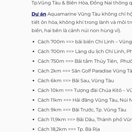
Tp.Vũng Tàu & Biên Hòa, Đồng Nai thông q
Dự án
Aquamarine Vũng Tàu không chỉ hội 
tiết ôn hòa, không khí trong lành và môi t
biển, hai bên là cảnh núi non hùng vĩ).
Cách 700m ==> bãi biển Chí Linh – Vũng
Cách 700m ==> Làng du lịch Chí Linh, P
Cách 750m ==> Bãi tắm Thủy Tiên, Phườ
Cách 2km ==> Sân Golf Paradise Vũng T
Cách 6km ==> Bãi Sau, Vũng Tàu
Cách 10km ==> Tượng đài Chúa Kitô – V
Cách 11km ==> Hải đăng Vũng Tàu, Núi 
Cách 9km ==> Bãi Trước, Tp. Vũng Tàu
Cách 11,9km ==> Bãi Dâu, Thành phố Vũ
Cách 18,2km ==> Tp. Bà Rịa