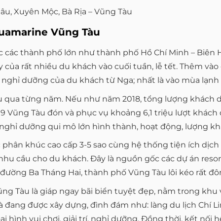
u, Xuyên Mộc, Bà Rịa – Vũng Tàu
quamarine Vũng Tàu
các các thành phố lớn như thành phố Hồ Chí Minh – Biê
 của rất nhiều du khách vào cuối tuần, lễ tết. Thêm và
nghỉ dưỡng của du khách từ Nga; nhất là vào mùa lạnh r
qua từng năm. Nếu như năm 2018, tổng lượng khách du lị
 Vũng Tàu đón và phục vụ khoảng 6,1 triệu lượt khách 
 nghỉ dưỡng qui mô lớn hình thành, hoạt động, lượng kh
c phân khúc cao cấp 3-5 sao cùng hệ thống tiện ích dịch 
hu cầu cho du khách. Đây là nguồn gốc các dự án resor
trục đường Ba Tháng Hai, thành phố Vũng Tàu lôi kéo rất 
ng Tàu là giáp ngay bãi biển tuyệt đẹp, nằm trong khu
à đang được xây dựng, đình đám như: làng du lịch Chí L
ại hình vui chơi, giải trí, nghỉ dưỡng. Đồng thời, kết nố