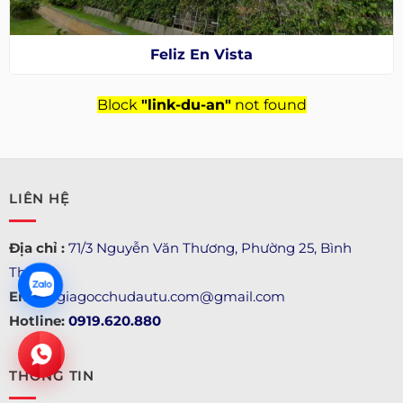
Feliz En Vista
Block
"link-du-an"
not found
LIÊN HỆ
Địa chỉ :
71/3 Nguyễn Văn Thương, Phường 25, Bình
Thạnh
Email:
giagocchudautu.com@gmail.com
Hotline:
0919.620.880
THÔNG TIN