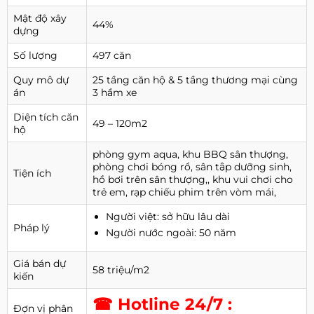
Mật độ xây
44%
dựng
Số lượng
497 căn
Quy mô dự
25 tầng căn hộ & 5 tầng thương mại cùng
án
3 hầm xe
Diện tích căn
49 – 120m2
hộ
phòng gym aqua, khu BBQ sân thượng,
phòng chơi bóng rổ, sân tập dưỡng sinh,
Tiện ích
hồ bơi trên sân thượng,, khu vui chơi cho
trẻ em, rạp chiếu phim trên vòm mái,
Người việt: sở hữu lâu dài
Pháp lý
Người nước ngoài: 50 năm
Giá bán dự
58 triệu/m2
kiến
☎ Hotline 24/7 :
Đợn vị phân