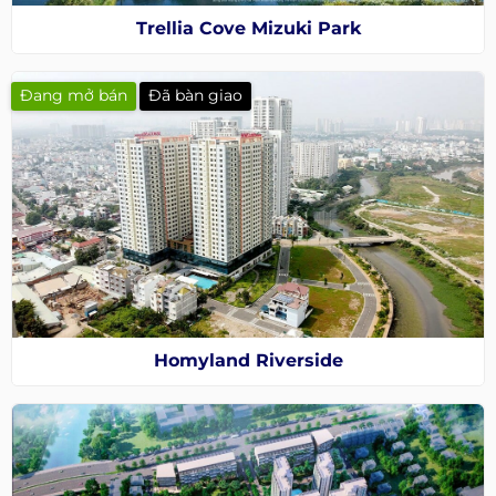
Trellia Cove Mizuki Park
Đang mở bán
Đã bàn giao
Homyland Riverside