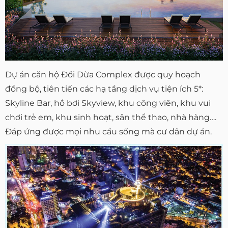
Dự án căn hộ Đồi Dừa Complex được quy hoạch
đồng bộ, tiên tiến các hạ tầng dịch vụ tiện ích 5*:
Skyline Bar, hồ bơi Skyview, khu công viên, khu vui
chơi trẻ em, khu sinh hoạt, sân thể thao, nhà hàng….
Đáp ứng được mọi nhu cầu sống mà cư dân dự án.