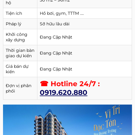
50 m2 – 96m2
hộ
Tiện ích
Hồ bơi, gym, TTTM ….
Pháp lý
Sỡ hữu lâu dài
Khởi công
Đang Cập Nhật
xây dựng
Thời gian bàn
Đang Cập Nhật
giao dự kiến
Giá bán dự
Đang Cập Nhật
kiến
☎ Hotline 24/7 :
Đợn vị phân
phối
0919.620.880