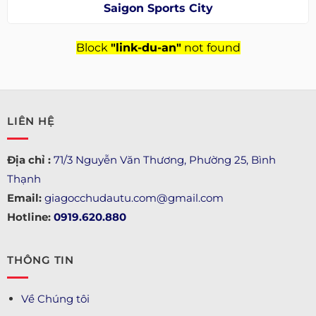
Saigon Sports City
Block
"link-du-an"
not found
LIÊN HỆ
Địa chỉ :
71/3 Nguyễn Văn Thương, Phường 25, Bình
Thạnh
Email:
giagocchudautu.com@gmail.com
Hotline:
0919.620.880
THÔNG TIN
Về Chúng tôi