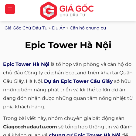
Bỏ
qua
nội
Giá Gốc Chủ Đầu Tư
»
Dự Án
»
Căn hộ chung cư
dung
Epic Tower Hà Nội
Epic Tower Hà Nội
là tổ hợp văn phòng và căn hộ do
chủ đầu Công ty cổ phần EcoLand triển khai tại Quận
Cầu Giấy, Hà Nội.
Dự án Epic Tower Cầu Giấy
sở hữu
những tiềm năng phát triển và lợi thế to lớn dự án
đang đón nhận được những quan tâm nồng nhiệt từ
phía khách hàng.
Trong bài viết này, nhóm chuyên gia bất động sản
Giagocchudautu.com
sẽ tổng hợp thông tin và đánh
giá khách quan về
chung cư Epic Tower Hà Nội
để