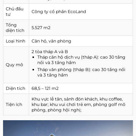
Chủ đầu
Công ty cổ phần EcoLand
tư
Tổng
5.527 m2
diện tích
Loại hình
Căn hộ, văn phòng
2 tòa tháp A và B
Tháp căn hộ dịch vụ (tháp A): cao 30 tầng
nổi và 3 tầng hầm
Quy mô
Tháp văn phòng (tháp B): cao 30 tầng nổi
và 3 tầng hầm
Diện tích
68,5 – 121 m2
Khu vực lễ tân, sảnh đón khách, khu coffee,
Tiện ích
khu bar; khu vui chơi trẻ em, phòng golf mô
phỏng, phòng hội nghị;