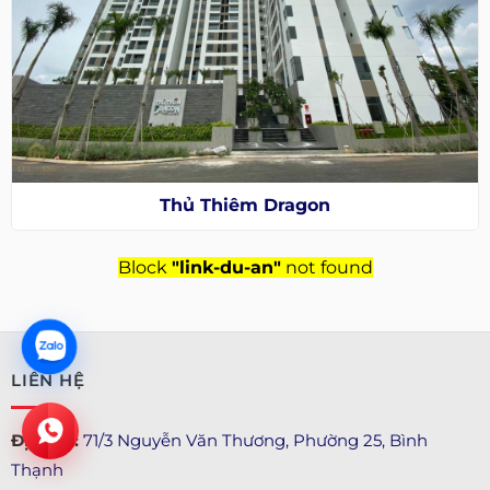
Thủ Thiêm Dragon
Block
"link-du-an"
not found
LIÊN HỆ
Địa chỉ :
71/3 Nguyễn Văn Thương, Phường 25, Bình
Thạnh