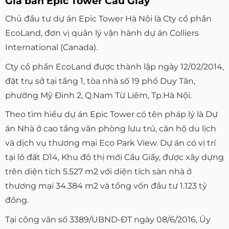
Giá bán Epic Tower Cầu Giấy
Chủ đầu tư dự án Epic Tower Hà Nội là Cty cổ phần
EcoLand, đơn vị quản lý vận hành dự án Colliers
International (Canada).
Cty cổ phần EcoLand được thành lập ngày 12/02/2014,
đặt trụ sở tại tầng 1, tòa nhà số 19 phố Duy Tân,
phường Mỹ Đình 2, Q.Nam Từ Liêm, Tp.Hà Nội.
Theo tìm hiểu dự án Epic Tower có tên pháp lý là Dự
án Nhà ở cao tầng văn phòng lưu trú, căn hộ du lịch
và dịch vụ thương mại Eco Park View. Dự án có vị trí
tại lô đất D14, Khu đô thị mới Cầu Giấy, được xây dựng
trên diện tích 5.527 m2 với diện tích sàn nhà ở
thương mại 34.384 m2 và tổng vốn đầu tư 1.123 tỷ
đồng.
Tại công văn số 3389/UBND-ĐT ngày 08/6/2016, Ủy