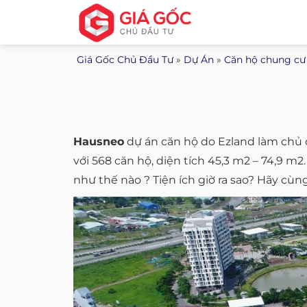
Bỏ
qua
nội
Giá Gốc Chủ Đầu Tư
»
Dự Án
»
Căn hộ chung cư
dung
Hausneo
dự án căn hộ do Ezland làm chủ 
với 568 căn hộ, diện tích 45,3 m2 – 74,9 m2
như thế nào ? Tiện ích giờ ra sao? Hãy cùn