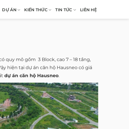
DỰ ÁN
KIẾN THỨC
TIN TỨC
LIÊN HỆ
ó quy mô gồm 3 Block, cao 7 – 18 tầng,
ậy hiện tại dự án căn hộ Hausneo có giá
ất
dự án căn hộ Hausneo
.