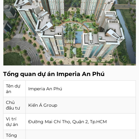
Tổng quan dự án Imperia An Phú
Tên dự
Imperia An Phú
án
Chủ
Kiến Á Group
đầu tư
Vị trí
Đường Mai Chí Thọ, Quận 2, Tp.HCM
dự án
Tổng