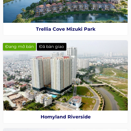
Trellia Cove Mizuki Park
Đang mở bán
Đã bàn giao
Homyland Riverside