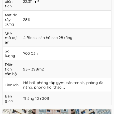
diện
22,311 m²
tích
Mật độ
xây
28%
dựng
Quy
mô dự
4 Block, căn hộ cao 28 tầng
án
Số
700 Căn
lượng
Diện
tích
95 – 398m2
căn hộ
Hồ bơi, phòng tập gym, sân tennis, phòng đa
Tiện ích
năng, phòng hội thảo …
Bàn
Tháng 10
/
2011
giao