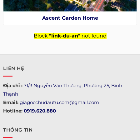
Ascent Garden Home
Block
"link-du-an"
not found
LIÊN HỆ
Địa chỉ :
71/3 Nguyễn Văn Thương, Phường 25, Bình
Thạnh
Email:
giagocchudautu.com@gmail.com
Hotline:
0919.620.880
THÔNG TIN