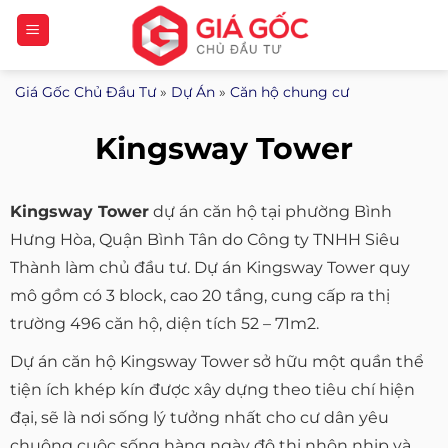
Bỏ
qua
nội
Giá Gốc Chủ Đầu Tư
»
Dự Án
»
Căn hộ chung cư
dung
Kingsway Tower
Kingsway Tower
dự án căn hộ tại phường Bình
Hưng Hòa, Quận Bình Tân do Công ty TNHH Siêu
Thành làm chủ đầu tư. Dự án Kingsway Tower quy
mô gồm có 3 block, cao 20 tầng, cung cấp ra thị
trường 496 căn hộ, diện tích 52 – 71m2.
Dự án căn hộ Kingsway Tower sở hữu một quần thể
tiện ích khép kín được xây dựng theo tiêu chí hiện
đại, sẽ là nơi sống lý tưởng nhất cho cư dân yêu
chuộng cuộc sống hàng ngày đô thị nhộn nhịp và