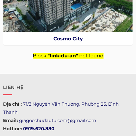
Cosmo City
Block
"link-du-an"
not found
LIÊN HỆ
Địa chỉ :
71/3 Nguyễn Văn Thương, Phường 25, Bình
Thạnh
Email:
giagocchudautu.com@gmail.com
Hotline:
0919.620.880