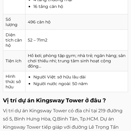
16 tầng căn hộ
Số
496 căn hộ
lượng
Diện
tích căn
52 – 71m2
hộ
Hồ bơi; phòng tập gym; nhà trẻ; ngân hàng; sân
Tiện ích
chơi thiếu nhi; trung tâm sinh hoạt cộng
đồng…
Hình
Người Việt: sở hữu lâu dài
thức sở
Người nước ngoài: 50 năm
hữu
Vị trí dự án Kingsway Tower ở đâu ?
Vị trí dự án Kingsway Tower có địa chỉ tại 219 đường
số 5, Bình Hưng Hòa, Q.Bình Tân, Tp.HCM. Dự án
Kingsway Tower tiếp giáp với đường Lê Trọng Tấn