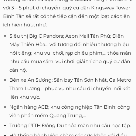
với 3 – 5 phút di chuyển, quý cư dân Kingsway Tower
Bình Tân sẽ rất có thể tiếp cận đến một loạt các tiện
ích hiện hữu, như:
Siêu thị Big C Pandora; Aeon Mall Tân Phú; Điện
Máy Thiên Hòa… với tương đối nhiều thương hiệu
nổi tiếng; khu vui chơi, rạp chiếu phim,… thỏa mãn
nhu cầu mua sắm, vui chơi, giải trí cho quý cư dân
căn hộ.
Bến xe An Sương; Sân bay Tân Sơn Nhất, Ga Metro
Tham Lương… phục vụ nhu cầu di chuyển, nối kết
liên khu vực.
Ngân hàng ACB; khu công nghiệp Tân Bình; công
viên phần mềm Quang Trung,…
Trường PTTH Đông Du thỏa mãn nhu cầu học tập.
Hệ thống bệnh viện chăm sóc sức khỏe với điều