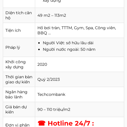
xây dựng
Diện tích căn
49 m2 – 113m2
hộ
Hồ bơi tràn, TTTM, Gym, Spa, Công viên,
Tiện ích
BBQ …
Người Việt: sở hữu lâu dài
Pháp lý
Người nước ngoài: 50 năm
Khởi công
2020
xây dựng
Thời gian bàn
Quý 2/2023
giao dự kiến
Ngân hàng
Techcombank
bảo lãnh
Giá bán dự
90 – 110 triệu/m2
kiến
☎ Hotline 24/7 :
Đợn vị phân