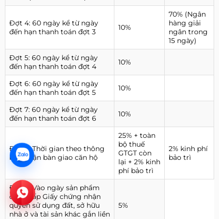
70% (Ngân
Đợt 4: 60 ngày kể từ ngày
hàng giải
10%
đến hạn thanh toán đợt 3
ngân trong
15 ngày)
Đợt 5: 60 ngày kể từ ngày
10%
đến hạn thanh toán đợt 4
Đợt 6: 60 ngày kể từ ngày
10%
đến hạn thanh toán đợt 5
Đợt 7: 60 ngày kể từ ngày
10%
đến hạn thanh toán đợt 6
25% + toàn
bộ thuế
Đợt 8: Thời gian theo thông
2% kinh phí
GTGT còn
báo nhận bàn giao căn hộ
bảo trì
lại + 2% kinh
phí bảo trì
Đợt 9: Vào ngày sản phẩm
được cấp Giấy chứng nhận
quyền sử dụng đất, sở hữu
5%
nhà ở và tài sản khác gắn liền