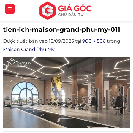
Bỏ
qua
nội
tien-ich-maison-grand-phu-my-011
dung
Được xuất bản vào
18/09/2025
tại
900 × 506
trong
Maison Grand Phú Mỹ