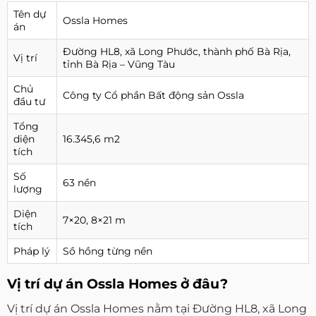
Tên dự
Ossla Homes
án
Đường HL8, xã Long Phước, thành phố Bà Rịa,
Vị trí
tỉnh Bà Rịa – Vũng Tàu
Chủ
Công ty Cổ phần Bất động sản Ossla
đầu tư
Tổng
diện
16.345,6 m2
tích
Số
63 nền
lượng
Diện
7×20, 8×21 m
tích
Pháp lý
Sồ hồng từng nền
Vị trí dự án Ossla Homes ở đâu?
Vị trí dự án Ossla Homes nằm tại Đường HL8, xã Long