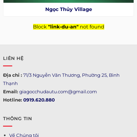
Ngọc Thủy Village
Block
"link-du-an"
not found
LIÊN HỆ
Địa chỉ :
71/3 Nguyễn Văn Thương, Phường 25, Bình
Thạnh
Email:
giagocchudautu.com@gmail.com
Hotline:
0919.620.880
THÔNG TIN
Về Chúng tôi