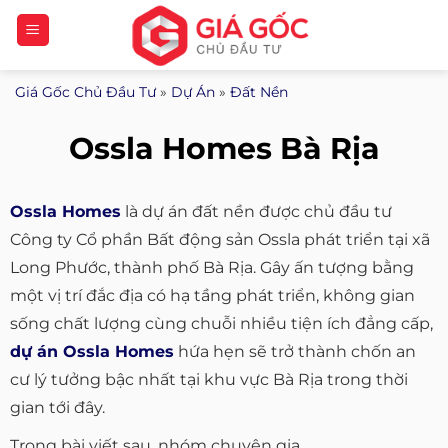
Bỏ
qua
nội
Giá Gốc Chủ Đầu Tư
»
Dự Án
»
Đất Nền
dung
Ossla Homes Bà Rịa
Ossla Homes
là dự án đất nền được chủ đầu tư
Công ty Cổ phần Bất động sản Ossla phát triển tại xã
Long Phước, thành phố Bà Rịa. Gây ấn tượng bằng
một vị trí đắc địa có hạ tầng phát triển, không gian
sống chất lượng cùng chuỗi nhiều tiện ích đẳng cấp,
dự án Ossla Homes
hứa hẹn sẽ trở thành chốn an
cư lý tưởng bậc nhất tại khu vực Bà Rịa trong thời
gian tới đây.
Trong bài viết sau, nhóm chuyên gia