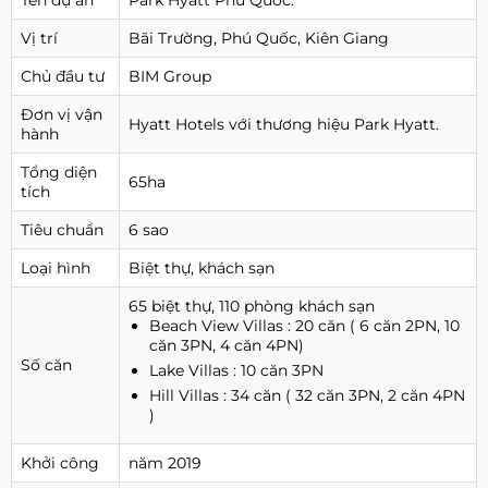
Tên dự án
Park Hyatt Phú Quốc.
Vị trí
Bãi Trường, Phú Quốc, Kiên Giang
Chủ đầu tư
BIM Group
Đơn vị vận
Hyatt Hotels với thương hiệu Park Hyatt.
hành
Tổng diện
65ha
tích
Tiêu chuẩn
6 sao
Loại hình
Biệt thự, khách sạn
65 biệt thự, 110 phòng khách sạn
Beach View Villas : 20 căn ( 6 căn 2PN, 10
căn 3PN, 4 căn 4PN)
Số căn
Lake Villas : 10 căn 3PN
Hill Villas : 34 căn ( 32 căn 3PN, 2 căn 4PN
)
Khởi công
năm 2019