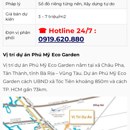
Pháp lý
Sổ đỏ riêng từng nền, Xây dựng tự do
Giá bán dự
3 – 7 triệu/m2
kiến
☎ Hotline 24/7 :
Đợn vị phân
phối
0919.620.880
Vị trí dự án Phú Mỹ Eco Garden
Vị trí dự án Phú Mỹ Eco Garden nằm tại xã Châu Pha,
Tân Thành, tỉnh Bà Rịa – Vũng Tàu. Dự án Phú Mỹ Eco
Garden cách UBND xã Tóc Tiên khoảng 850m và cách
TP. HCM gần 73km.