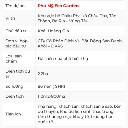
Tên dự án
Phú Mỹ Eco Garden
Khu vực hồ Châu Pha, xã Châu Pha, Tân
Vị trí
Thành, Bà Rịa – Vũng Tàu
Chủ đầu tư
Khải Hoàng Gia
Đơn vị hợp
CTy Cổ Phần Dịch Vụ Bất Động Sản Danh
tác đầu tư
Khôi – DKRS
Loại sản
Đất nền nhà phố biệt thự
phẩm
Diện tích dự
2.2ha
án
Số lượng
86 nền ( SHR)
Diện tích
110m2-800m2
nhà hàng, khách sạn, khách sạn 5 sao, bến
du thuyền, khu du lịch sinh thái, trung
Tiện ích
tâm thương mại, khu y tế, trường học
quốc tế…