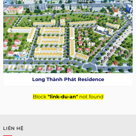
Long Thành Phát Residence
Block
"link-du-an"
not found
LIÊN HỆ