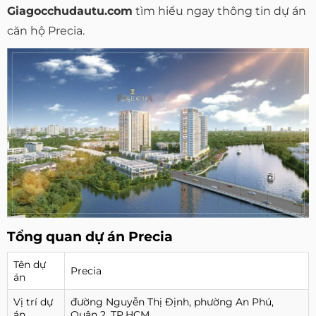
Giagocchudautu.com
tìm hiểu ngay thông tin dự án
căn hộ Precia.
Tổng quan dự án Precia
Tên dự
Precia
án
Vị trí dự
đường Nguyễn Thị Định, phường An Phú,
án
Quận 2, TP.HCM