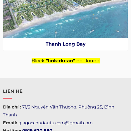
Thanh Long Bay
Block
"link-du-an"
not found
LIÊN HỆ
Địa chỉ :
71/3 Nguyễn Văn Thương, Phường 25, Bình
Thạnh
Email:
giagocchudautu.com@gmail.com
Hotline:
0919.620.880