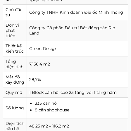
Chủ đầu
Công ty TNHH Kinh doanh Địa ốc Minh Thông
tư
Đơn vị
Công ty Cổ phần Đầu tư Bất động sản Rio
phát
Land
triển
Thiết kế
Green Design
kiến trúc
Tổng
7.156,4 m2
diện tích
Mật độ
28,7%
xây dựng
Quy mô
1 Block căn hộ, cao 23 tầng, với 1 tầng hầm
333 căn hộ
Số lượng
8 căn shophouse
Diện tích
48,25 m2 – 116,2 m2
căn hộ