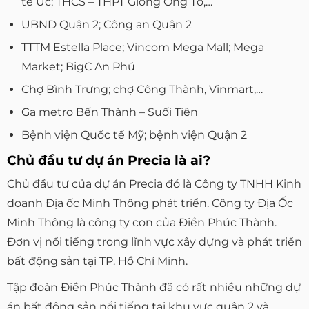
tế Úc; THCS – THPT Giồng Ông Tố,…
UBND Quận 2; Công an Quận 2
TTTM Estella Place; Vincom Mega Mall; Mega
Market; BigC An Phú
Chợ Bình Trưng; chợ Công Thành, Vinmart,…
Ga metro Bến Thành – Suối Tiên
Bệnh viện Quốc tế Mỹ; bệnh viện Quận 2
Chủ đầu tư dự án Precia là ai?
Chủ đầu tư của dự án Precia đó là Công ty TNHH Kinh
doanh Địa ốc Minh Thông phát triển. Công ty Địa Ốc
Minh Thông là công ty con của Điền Phúc Thành.
Đơn vị nổi tiếng trong lĩnh vực xây dựng và phát triển
bất động sản tại TP. Hồ Chí Minh.
Tập đoàn Điền Phúc Thành đã có rất nhiều những dự
án bất động sản nổi tiếng tại khu vực quận 2 và