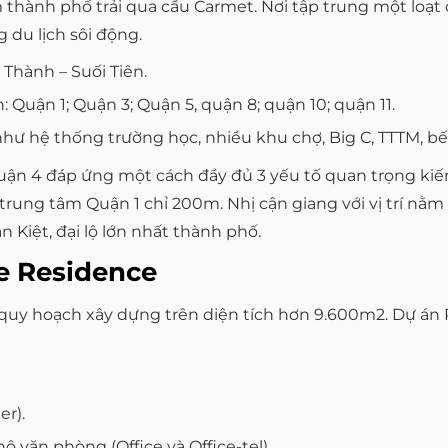
hành phố trải qua cầu Carmet. Nơi tập trung một loạt cá
du lịch sôi động.
Thành – Suối Tiên.
 Quận 1; Quận 3; Quận 5, quận 8; quận 10; quận 11.
c như hệ thống trường học, nhiều khu chợ, Big C, TTTM, b
e Quận 4 đáp ứng một cách đầy đủ 3 yếu tố quan trọng ki
ch trung tâm Quận 1 chỉ 200m. Nhị cận giang với vị trí 
n Kiệt, đại lộ lớn nhất thành phố.
e Residence
 quy hoạch xây dựng trên diện tích hơn 9.600m2. Dự án 
er).
 văn phòng (Office và Office-tel).