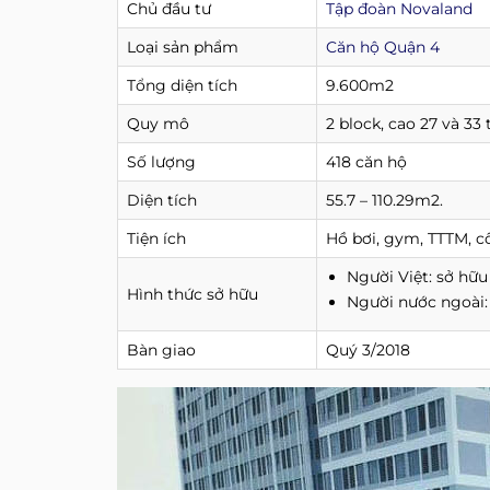
Chủ đầu tư
Tập đoàn Novaland
Loại sản phẩm
Căn hộ Quận 4
Tổng diện tích
9.600m2
Quy mô
2 block, cao 27 và 33
Số lượng
418 căn hộ
Diện tích
55.7 – 110.29m2.
Tiện ích
Hồ bơi, gym, TTTM, c
Người Việt: sở hữu 
Hình thức sở hữu
Người nước ngoài
Bàn giao
Quý 3/2018