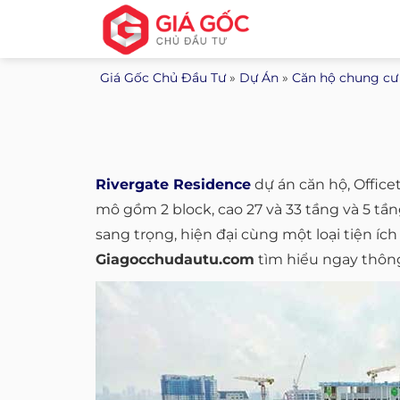
Bỏ
qua
nội
Giá Gốc Chủ Đầu Tư
»
Dự Án
»
Căn hộ chung cư
dung
Rivergate Residence
dự án căn hộ, Office
mô gồm 2 block, cao 27 và 33 tầng và 5 tầng
sang trọng, hiện đại cùng một loại tiện íc
Giagocchudautu.com
tìm hiểu ngay thôn