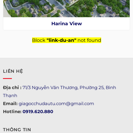
Harina View
Block
"link-du-an"
not found
LIÊN HỆ
Địa chỉ :
71/3 Nguyễn Văn Thương, Phường 25, Bình
Thạnh
Email:
giagocchudautu.com@gmail.com
Hotline:
0919.620.880
THÔNG TIN