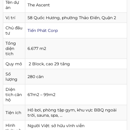
Tên dự
The Ascent
án
Vị trí
58 Quốc Hương, phường Thảo Điền, Quận 2
Chủ đầu
Tiến Phát Corp
tư
Tổng
diện
6.677 m2
tích
Quy mô
2 Block, cao 29 tầng
Số
280 căn
lượng
Diện
tích căn
67m2 – 99m2
hộ
Hồ bơi, phòng tập gym, khu vực BBQ ngoài
Tiện ích
trời, sauna, spa, …
Hình
Người Việt: sở hữu vĩnh viễn