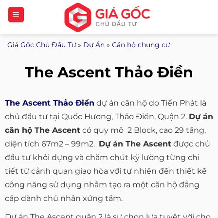
Bỏ
qua
nội
Giá Gốc Chủ Đầu Tư
»
Dự Án
»
Căn hộ chung cư
dung
The Ascent Thảo Điền
The Ascent Thảo Điền
dự án căn hộ do Tiến Phát là
chủ đầu tư tại Quốc Hương, Thảo Điền, Quận 2.
Dự án
căn hộ The Ascent
có quy mô 2 Block, cao 29 tầng,
diện tích 67m2 – 99m2.
Dự án The Ascent
được chủ
đầu tư khởi dựng và chăm chút kỹ lưỡng từng chi
tiết từ cảnh quan giao hòa với tự nhiên đến thiết kế
công năng sử dụng nhằm tạo ra một căn hộ đẳng
cấp dành chủ nhân xứng tầm.
Dự án The Ascent quận 2 là sự chọn lựa tuyệt vời cho