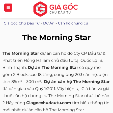
Bỏ
qua
nội
Giá Gốc Chủ Đầu Tư
»
Dự Án
»
Căn hộ chung cư
dung
The Morning Star
The Morning Star
dự án căn hộ do Cty CP Đầu tư &
Phát triển Hồng Hà làm chủ đầu tư tại Quốc Lộ 13,
Bình Thạnh.
Dự án The Morning Star
có quy mô
gồm 2 Block, cao 18 tầng, cung ứng 203 căn hộ, diện
tích 85m² – 300 m².
Dự án căn hộ The Morning Star
đã bàn giao vào Quý 1/2011. Vậy hiện tại Giá bán và giá
thuê căn hộ chung cư The Morning Star như thế nào
? Hãy cùng
Giagocchudautu.com
tìm hiểu thông tin
mới nhất dự án căn hộ The Morning Star.