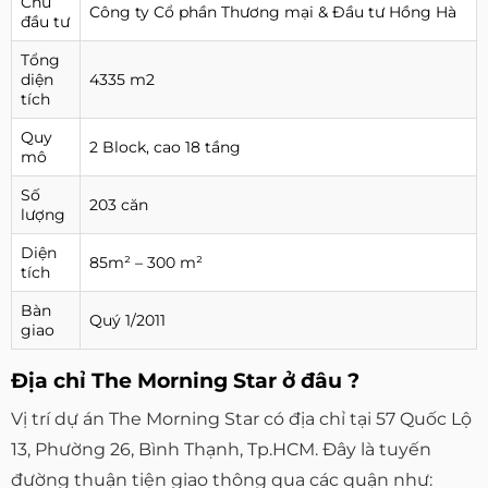
Chủ
Công ty Cổ phần Thương mại & Đầu tư Hồng Hà
đầu tư
Tổng
diện
4335 m2
tích
Quy
2 Block, cao 18 tầng
mô
Số
203 căn
lượng
Diện
85m² – 300 m²
tích
Bàn
Quý 1/2011
giao
Địa chỉ The Morning Star ở đâu ?
Vị trí dự án The Morning Star có địa chỉ tại 57 Quốc Lộ
13, Phường 26, Bình Thạnh, Tp.HCM. Đây là tuyến
đường thuận tiện giao thông qua các quận như: