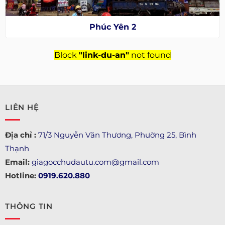
Phúc Yên 2
Block
"link-du-an"
not found
LIÊN HỆ
Địa chỉ :
71/3 Nguyễn Văn Thương, Phường 25, Bình
Thạnh
Email:
giagocchudautu.com@gmail.com
Hotline:
0919.620.880
THÔNG TIN