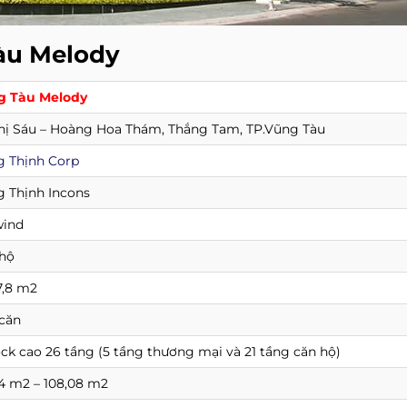
àu Melody
g Tàu Melody
hị Sáu – Hoàng Hoa Thám, Thắng Tam, TP.Vũng Tàu
 Thịnh Corp
 Thịnh Incons
wind
hộ
7,8 m2
căn
ock cao 26 tầng (5 tầng thương mại và 21 tầng căn hộ)
4 m2 – 108,08 m2