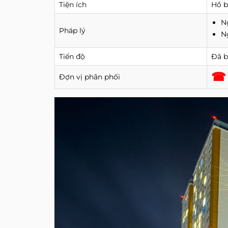
Tiện ích
Hồ b
N
Pháp lý
N
Tiến độ
Đã b
☎ 
Đợn vị phân phối