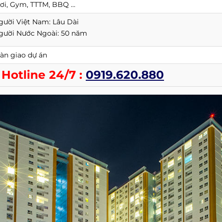
ơi, Gym, TTTM, BBQ …
gười Việt Nam: Lâu Dài
gười Nước Ngoài: 50 năm
àn giao dự án
Hotline 24/7 :
0919.620.880