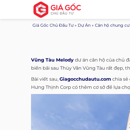
Bỏ
qua
nội
Giá Gốc Chủ Đầu Tư
»
Dự Án
»
Căn hộ chung cư
dung
Vũng Tàu Melody
dư án căn hộ của chủ đ
biển bãi sau Thùy Vân Vũng Tàu rất đẹp, 
Bài viết sau,
Giagocchudautu.com
chia sẻ
Hưng Thịnh Corp có thêm cơ sở để lựa ch