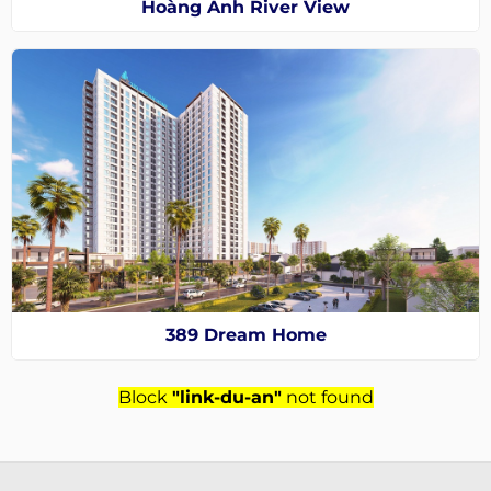
Hoàng Anh River View
389 Dream Home
Block
"link-du-an"
not found