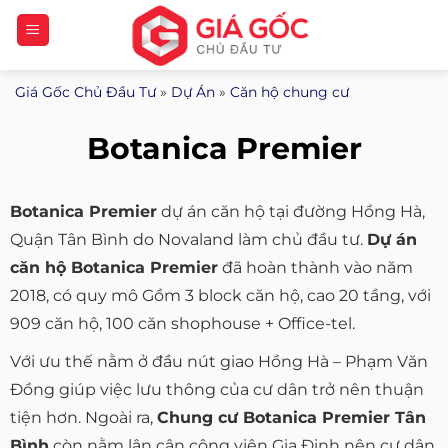
Bỏ
qua
nội
Giá Gốc Chủ Đầu Tư
»
Dự Án
»
Căn hộ chung cư
dung
Botanica Premier
Botanica Premier
dự án căn hộ tại đường Hồng Hà,
Quận Tân Bình do Novaland làm chủ đầu tư.
Dự án
căn hộ Botanica Premier
đã hoàn thành vào năm
2018, có quy mô Gồm 3 block căn hộ, cao 20 tầng, với
909 căn hộ, 100 căn shophouse + Office-tel.
Với ưu thế nằm ở đầu nút giao Hồng Hà – Phạm Văn
Đồng giúp việc lưu thông của cư dân trở nên thuận
tiện hơn. Ngoài ra,
Chung cư Botanica Premier Tân
Bình
còn nằm lân cận công viên Gia Định nên cư dân