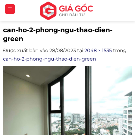
Bỏ
qua
nội
can-ho-2-phong-ngu-thao-dien-
dung
green
Được xuất bản vào
28/08/2023
tại
2048 × 1535
trong
can-ho-2-phong-ngu-thao-dien-green