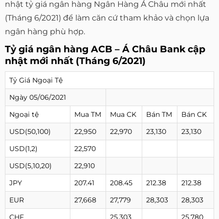
nhật tỷ giá ngân hàng Ngân Hàng Á Châu mới nhất
(Tháng 6/2021) để làm căn cứ tham khảo và chọn lựa
ngân hàng phù hợp.
Tỷ giá ngân hàng ACB – Á Châu Bank cập
nhật mới nhất (Tháng 6/2021)
Tỷ Giá Ngoại Tệ
Ngày 05/06/2021
Ngoại tệ
Mua TM
Mua CK
Bán TM
Bán CK
USD(50,100)
22,950
22,970
23,130
23,130
USD(1,2)
22,570
USD(5,10,20)
22,910
JPY
207.41
208.45
212.38
212.38
EUR
27,668
27,779
28,303
28,303
CHF
25,303
25,780