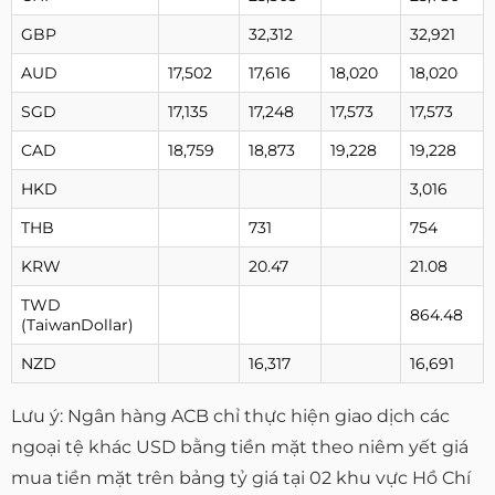
GBP
32,312
32,921
AUD
17,502
17,616
18,020
18,020
SGD
17,135
17,248
17,573
17,573
CAD
18,759
18,873
19,228
19,228
HKD
3,016
THB
731
754
KRW
20.47
21.08
TWD
864.48
(TaiwanDollar)
NZD
16,317
16,691
Lưu ý: Ngân hàng ACB chỉ thực hiện giao dịch các
ngoại tệ khác USD bằng tiền mặt theo niêm yết giá
mua tiền mặt trên bảng tỷ giá tại 02 khu vực Hồ Chí