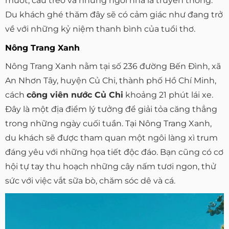
mướt, cầu treo và những ngôi nhà lá truyền thống.
Du khách ghé thăm đây sẽ có cảm giác như đang trở
về với những kỷ niệm thanh bình của tuổi thơ.
Nông Trang Xanh
Nông Trang Xanh nằm tại số 236 đường Bến Đình, xã
An Nhơn Tây, huyện Củ Chi, thành phố Hồ Chí Minh,
cách
công viên nước Củ Chi
khoảng 21 phút lái xe.
Đây là một địa điểm lý tưởng để giải tỏa căng thẳng
trong những ngày cuối tuần. Tại Nông Trang Xanh,
du khách sẽ được tham quan một ngôi làng xì trum
đáng yêu với những họa tiết độc đáo. Bạn cũng có cơ
hội tự tay thu hoạch những cây nấm tươi ngon, thử
sức với việc vắt sữa bò, chăm sóc dê và cá.