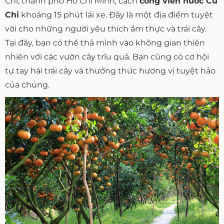
Chi, thành phố Hồ Chí Minh, cách
công viên nước Củ
Chi
khoảng 15 phút lái xe. Đây là một địa điểm tuyệt
vời cho những người yêu thích ẩm thực và trái cây.
Tại đây, bạn có thể thả mình vào không gian thiên
nhiên với các vườn cây trĩu quả. Bạn cũng có cơ hội
tự tay hái trái cây và thưởng thức hương vị tuyệt hảo
của chúng.