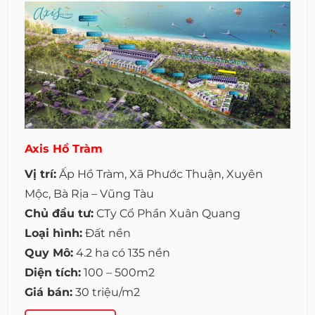
Axis Hồ Tràm
Vị trí:
Ấp Hồ Tràm, Xã Phước Thuận, Xuyên
Mộc, Bà Rịa – Vũng Tàu
Chủ đầu tư:
CTy Cổ Phần Xuân Quang
Loại hình:
Đất nền
Quy Mô:
4.2 ha có 135 nền
Diện tích:
100 – 500m2
Giá bán:
30 triệu/m2