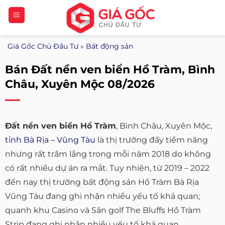
Bỏ
qua
nội
Giá Gốc Chủ Đầu Tư
»
Bất động sản
dung
Bán Đất nền ven biển Hồ Tràm, Bình
Châu, Xuyên Mộc 08/2026
Đất nền ven biển Hồ Tràm
, Bình Châu, Xuyên Mộc,
tỉnh Bà Rịa – Vũng Tàu
là thị trường đầy tiềm năng
nhưng rất trầm lắng trong mỗi năm 2018 do không
có rất nhiều dự án ra mắt. Tuy nhiên, từ 2019 – 2022
đến nay thị trường bất động sản Hồ Tràm Bà Rịa
Vũng Tàu đang ghi nhận nhiều yếu tố khả quan;
quanh khu Casino và Sân golf The Bluffs Hồ Tràm
Strip đang ghi nhận nhiều yếu tố khả quan.