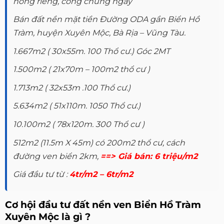
hồng riêng, công chứng ngay
Bán đất nền mặt tiền Đường ODA gần Biển Hồ
Tràm, huyện Xuyên Mộc, Bà Rịa – Vũng Tàu.
1.667m2 ( 30x55m. 100 Thổ cư.) Góc 2MT
1.500m2 ( 21x70m – 100m2 thổ cư )
1.713m2 ( 32x53m .100 Thổ cư.)
5.634m2 ( 51x110m. 1050 Thổ cư.)
10.100m2 ( 78x120m. 300 Thổ cư )
512m2 (11.5m X 45m) có 200m2 thổ cư, cách
đường ven biển 2km,
==> Giá bán: 6 triệu/m2
Giá đầu tư từ :
4tr/m2 – 6tr/m2
Cơ hội đầu tư đất nền ven Biển Hồ Tràm
Xuyên Mộc là gì ?