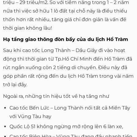
triệu – 29 triêu/m2. So với tiềm năng trong 1 – 2 năm
nữa thì việc sở hữu 1 lô đất tại chỗ này là điều thiếu
thốn hơn rất nhiều, tăng giá chỉ đơn giản là vấn đề
thời gian không lâu!​
Hạ tầng giao thông đòn bẩy của du lịch Hồ Tràm
Sau khi cao tốc Long Thành – Dầu Giây đi vào hoạt
động thì thời gian từ Tp.Hồ Chí Minh đến Hồ Tràm đã
rút ngắn xuống còn 2 tiếng di chuyển. Điều này đã
góp phần rất rộng đến du lịch Hồ Tràm trong vài năm
trở lại đây.
Ngoài ra, những tín hiệu tốt về hạ tầng như
Cao tốc Bến Lức – Long Thành nối tất cả Miền Tây
với Vũng Tàu hay
Quốc Lộ 51 không ngừng mở rộng lên 6 làn xe,
Cao tốc Biên Hòa – Vũng Tàu đang đẩy nhanh tiến