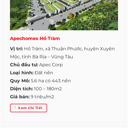
Apechomes Hồ Tràm
Vị trí:
Hồ Tràm, xã Thuận Phước, huyện Xuyên
Mộc, tỉnh Bà Rịa – Vũng Tàu
Chủ đầu tư:
Apec Corp
Loại hình:
Đất nền
Quy Mô:
5.6 ha có 443 nền
Diện tích:
100 – 180m2
Giá bán:
9 triệu/m2
Xem Chi Tiết