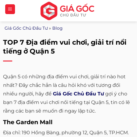
Bỏ
qua
nội
Giá Gốc Chủ Đầu Tư
»
Blog
dung
TOP 7 Địa điểm vui chơi, giải trí nổi
tiếng ở Quận 5
Quận 5 có những địa điểm vui chơi, giải trí nào hot
nhất? Đây chắc hẳn là câu hỏi khó với tương đối
nhiều người, hãy để
Giá Gốc Chủ Đầu Tư
gợi ý cho
bạn 7 địa điểm vui chơi nổi tiếng tại Quận 5, tin có lẽ
rằng các bạn sẽ muốn đi ngay lập tức.
The Garden Mall
Địa chỉ: 190 Hồng Bàng, phường 12, Quận 5, TP.HCM.