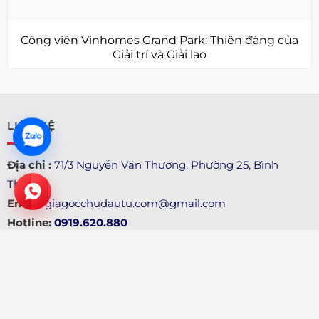
Công viên Vinhomes Grand Park: Thiên đàng của
Giải trí và Giải lao
LIÊN HỆ
Địa chỉ :
71/3 Nguyễn Văn Thương, Phường 25, Bình
Thạnh
Email:
giagocchudautu.com@gmail.com
Hotline:
0919.620.880
THÔNG TIN
Về Chúng tôi