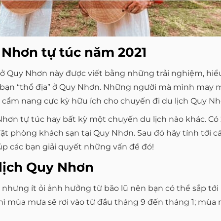
 Nhơn tự túc năm 2021
úc ở Quy Nhơn này được viết bằng những trải nghiệm, hiể
 bạn “thổ địa” ở Quy Nhơn. Những người mà mình may m
ẽ là cẩm nang cực kỳ hữu ích cho chuyến đi du lịch Quy Nh
ơn tự túc hay bất kỳ một chuyến du lịch nào khác. Có 2 
ặt phòng khách sạn tại Quy Nhơn. Sau đó hãy tính tới cá
giúp các bạn giải quyết những vấn đề đó!
 lịch Quy Nhơn
 nhưng ít ỏi ảnh hưởng từ bão lũ nên bạn có thể sắp tới
ì mùa mưa sẽ rơi vào từ đầu tháng 9 đến tháng 1; mùa 