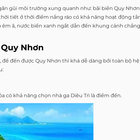
gần gũi môi trường xung quanh như: bãi biển Quy Nhơn, b
hời tiết ở thời điểm nắng ráo có khả năng hoạt động tắm
g xô êm ã, nước biển xanh ngắt dẫn đến khung cảnh chẳ
n Quy Nhơn
, để đến được Quy Nhơn thì khá dễ dàng bởi toàn bộ hệ 
u:
 có khả năng chọn nhà ga Diêu Trì là điểm đến.