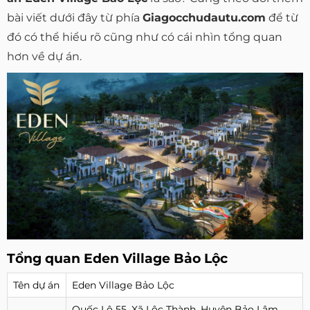
bài viết dưới đây từ phía
Giagocchudautu.com
để từ
đó có thể hiểu rõ cũng như có cái nhìn tổng quan
hơn về dự án.
Tổng quan Eden Village Bảo Lộc
Tên dự án
Eden Village Bảo Lộc
Quốc Lộ 55, Xã Lộc Thành, Huyện Bảo Lâm,