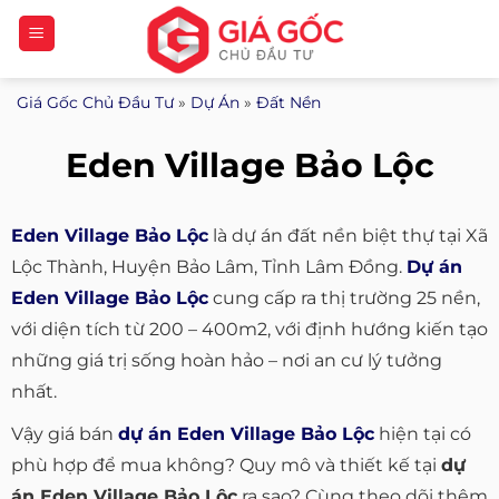
Bỏ
qua
nội
Giá Gốc Chủ Đầu Tư
»
Dự Án
»
Đất Nền
dung
Eden Village Bảo Lộc
Eden Village Bảo Lộc
là dự án đất nền biệt thự tại Xã
Lộc Thành, Huyện Bảo Lâm, Tỉnh Lâm Đồng.
Dự án
Eden Village Bảo Lộc
cung cấp ra thị trường 25 nền,
với diện tích từ 200 – 400m2, với định hướng kiến tạo
những giá trị sống hoàn hảo – nơi an cư lý tưởng
nhất.
Vậy giá bán
dự án Eden Village Bảo Lộc
hiện tại có
phù hợp để mua không? Quy mô và thiết kế tại
dự
án Eden Village Bảo Lộc
ra sao? Cùng theo dõi thêm