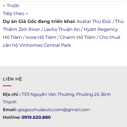
←
Trước
Tiếp theo
→
Dự án Giá Gốc đang triển khai:
Avatar Thủ Đức
/
Thủ
Thiêm Zeit River
/
Lavita Thuận An
/
Hyatt Regency
Hồ Tràm
/
Ixora Hồ Tràm
/
Charm Hồ Tràm
/
Cho thuê
căn hộ Vinhomes Central Park
LIÊN HỆ
Địa chỉ :
71/3 Nguyễn Văn Thương, Phường 25, Bình
Thạnh
Email:
giagocchudautu.com@gmail.com
Hotline:
0919.620.880