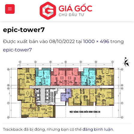
Bỏ
qua
nội
epic-tower7
dung
Được xuất bản vào
08/10/2022
tại
1000 × 496
trong
epic-tower7
Trackback đã bị đóng, nhưng bạn có thể
đăng bình luận
.