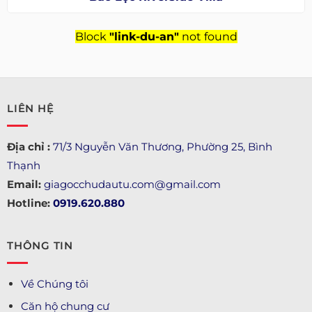
Block
"link-du-an"
not found
LIÊN HỆ
Địa chỉ :
71/3 Nguyễn Văn Thương, Phường 25, Bình
Thạnh
Email:
giagocchudautu.com@gmail.com
Hotline:
0919.620.880
THÔNG TIN
Về Chúng tôi
Căn hộ chung cư