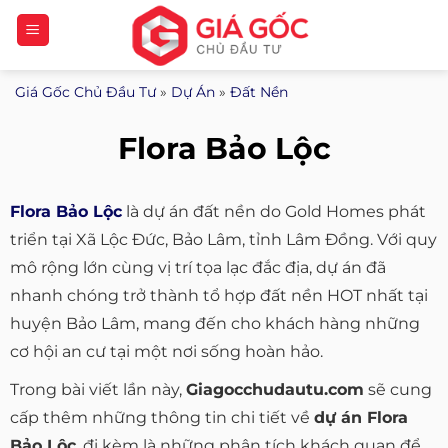
Bỏ
qua
nội
Giá Gốc Chủ Đầu Tư
»
Dự Án
»
Đất Nền
dung
Flora Bảo Lộc
Flora Bảo Lộc
là dự án đất nền do Gold Homes phát
triển tại Xã Lộc Đức, Bảo Lâm, tỉnh Lâm Đồng. Với quy
mô rộng lớn cùng vị trí tọa lạc đắc địa, dự án đã
nhanh chóng trở thành tổ hợp đất nền HOT nhất tại
huyện Bảo Lâm, mang đến cho khách hàng những
cơ hội an cư tại một nơi sống hoàn hảo.
Trong bài viết lần này,
Giagocchudautu.com
sẽ cung
cấp thêm những thông tin chi tiết về
dự án Flora
Bảo Lộc
, đi kèm là những phân tích khách quan để