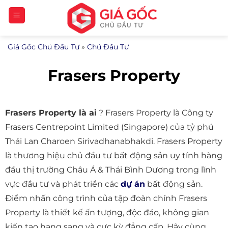
Bỏ
qua
nội
Giá Gốc Chủ Đầu Tư
»
Chủ Đầu Tư
dung
Frasers Property
Frasers Property là ai
? Frasers Property là Công ty
Frasers Centrepoint Limited (Singapore) của tỷ phú
Thái Lan Charoen Sirivadhanabhakdi. Frasers Property
là thương hiệu chủ đầu tư bất động sản uy tính hàng
đầu thị trường Châu Á & Thái Bình Dương trong lĩnh
vực đầu tư và phát triển các
dự án
bất động sản.
Điểm nhấn công trình của tập đoàn chính Frasers
Property là thiết kế ấn tượng, độc đáo, không gian
kiến tạo hạng sang và cực kỳ đẳng cấp. Hãy cùng