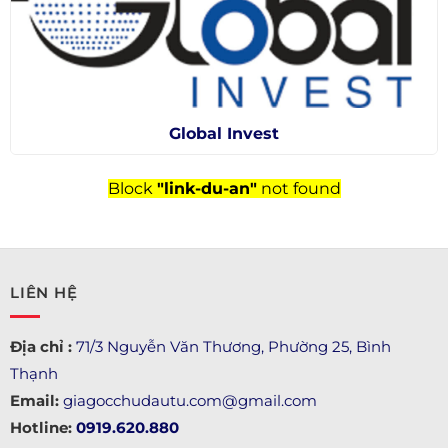
Global Invest
Block
"link-du-an"
not found
LIÊN HỆ
Địa chỉ :
71/3 Nguyễn Văn Thương, Phường 25, Bình
Thạnh
Email:
giagocchudautu.com@gmail.com
Hotline:
0919.620.880