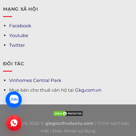
MẠNG XÃ HỘI
Facebook
Youtube
Twitter
ĐỐI TÁC
Vinhomes Central Park
Mua bán cho thuê căn hộ tại
Gkg.com.vn
Copyright 2026 ©
giagocchudautu.com
|
Chính sách bảo
mật
|
Điều khoản sử dụng