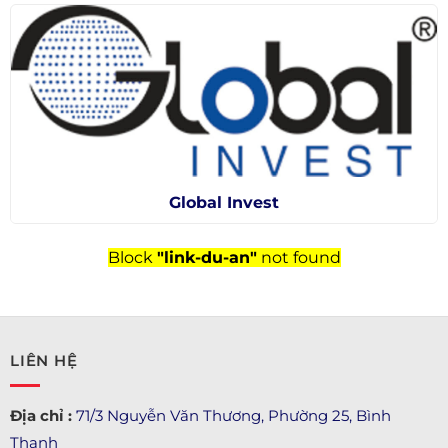
Global Invest
Block
"link-du-an"
not found
LIÊN HỆ
Địa chỉ :
71/3 Nguyễn Văn Thương, Phường 25, Bình
Thạnh