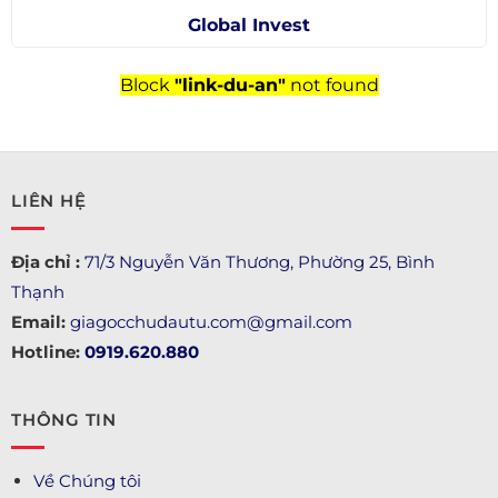
Global Invest
Block
"link-du-an"
not found
LIÊN HỆ
Địa chỉ :
71/3 Nguyễn Văn Thương, Phường 25, Bình
Thạnh
Email:
giagocchudautu.com@gmail.com
Hotline:
0919.620.880
THÔNG TIN
Về Chúng tôi