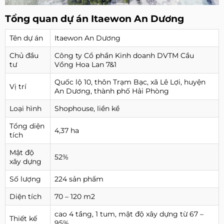
Tổng quan dự án Itaewon An Dương
Tên dự án
Itaewon An Dương
Chủ đầu
Công ty Cổ phần Kinh doanh DVTM Cầu
tư
Vồng Hoa Lan 7&1
Quốc lộ 10, thôn Trạm Bạc, xã Lê Lợi, huyện
Vị trí
An Dương, thành phố Hải Phòng
Loại hình
Shophouse, liền kề
Tổng diện
4,37 ha
tích
Mật độ
52%
xây dựng
Số lượng
224 sản phẩm
Diện tích
70 – 120 m2
cao 4 tầng, 1 tum, mật độ xây dựng từ 67 –
Thiết kế
95%