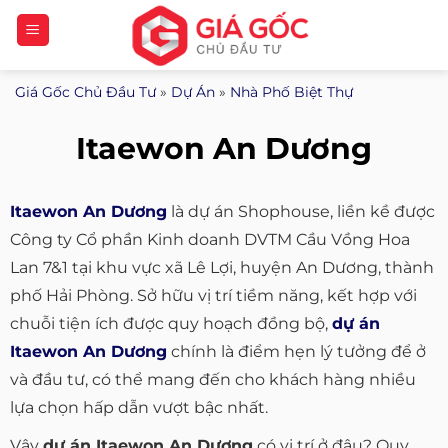
Bỏ
qua
nội
Giá Gốc Chủ Đầu Tư
»
Dự Án
»
Nhà Phố Biệt Thự
dung
Itaewon An Dương
Itaewon An Dương
là dự án Shophouse, liền kề được
Công ty Cổ phần Kinh doanh DVTM Cầu Vồng Hoa
Lan 7&1 tại khu vực xã Lê Lợi, huyện An Dương, thành
phố Hải Phòng. Sở hữu vị trí tiềm năng, kết hợp với
chuỗi tiện ích được quy hoạch đồng bộ,
dự án
Itaewon An Dương
chính là điểm hẹn lý tưởng để ở
và đầu tư, có thể mang đến cho khách hàng nhiều
lựa chọn hấp dẫn vượt bậc nhất.
Vậy
dự án Itaewon An Dương
có vị trí ở đâu? Quy