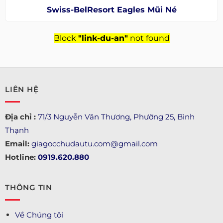
Swiss-BelResort Eagles Mũi Né
Block
"link-du-an"
not found
LIÊN HỆ
Địa chỉ :
71/3 Nguyễn Văn Thương, Phường 25, Bình
Thạnh
Email:
giagocchudautu.com@gmail.com
Hotline:
0919.620.880
THÔNG TIN
Về Chúng tôi