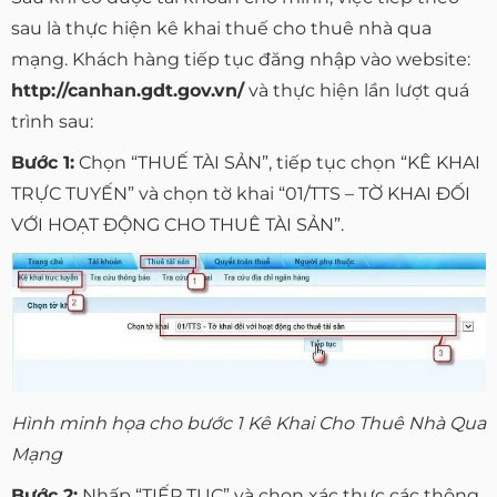
sau là thực hiện kê khai thuế cho thuê nhà qua
mạng. Khách hàng tiếp tục đăng nhập vào website:
http://canhan.gdt.gov.vn/
và thực hiện lần lượt quá
trình sau:
Bước 1:
Chọn “THUẾ TÀI SẢN”, tiếp tục chọn “KÊ KHAI
TRỰC TUYẾN” và chọn tờ khai “01/TTS – TỜ KHAI ĐỐI
VỚI HOẠT ĐỘNG CHO THUÊ TÀI SẢN”.
Hình minh họa cho bước 1 Kê Khai Cho Thuê Nhà Qua
Mạng
Bước 2:
Nhấp “TIẾP TỤC” và chọn xác thực các thông