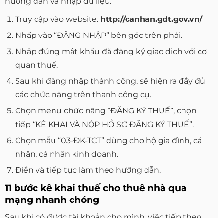
hướng dẫn và nhập dữ liệu.
Truy cập vào website:
http://canhan.gdt.gov.vn/
Nhấp vào “ĐĂNG NHẬP” bên góc trên phải.
Nhập đúng mật khẩu đã đăng ký giao dịch với cơ
quan thuế.
Sau khi đăng nhập thành công, sẽ hiện ra đầy đủ
các chức năng trên thanh công cụ.
Chọn menu chức năng “ĐĂNG KÝ THUẾ”, chọn
tiếp “KÊ KHAI VÀ NỘP HỒ SƠ ĐĂNG KÝ THUẾ”.
Chọn mẫu “03-ĐK-TCT” dùng cho hộ gia đình, cá
nhân, cá nhân kinh doanh.
Điền và tiếp tục làm theo hướng dẫn.
11 bước kê khai thuế cho thuê nhà qua
mạng nhanh chóng
Sau khi có được tài khoản cho mình, việc tiếp theo