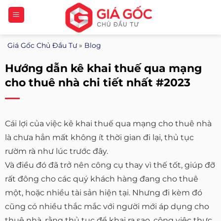
Bỏ
qua
nội
Giá Gốc Chủ Đầu Tư
»
Blog
dung
Hướng dẫn kê khai thuế qua mạng
cho thuê nhà chi tiết nhất #2023
Cái lợi của việc kê khai thuế qua mạng cho thuê nhà
là chưa hẳn mất không ít thời gian đi lại, thủ tục
rườm rà như lúc trước đây.
Và điều đó đã trở nên công cụ thay vì thế tốt, giúp đỡ
rất đông cho các quý khách hàng đang cho thuê
một, hoặc nhiều tài sản hiện tại. Nhưng đi kèm đó
cũng có nhiều thắc mắc với người mới áp dụng cho
thuê nhà, rằng thủ tục để khai ra sao, công việc thực