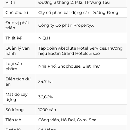
Vị trí
Đường 3 tháng 2, P.12, TP.Vũng Tàu
Chủ đầu tư
Cty cổ phần bất động sản Dương Đông
Đơn vị phát
Công ty Cổ phần PropertyX
triển
Thiết kế
N.Q.H
Quản lý vận
Tập đoàn Absolute Hotel Services,Thương
hành
hiệu Eastin Grand Hotels 5 sao
Loại sản
Nhà Phố, Shophouse, Biệt Thự
phẩm
Diện tích dự
34.7 ha
án
Mật độ xây
36,66%
dựng
Số lượng
1000 căn
Tiện ích
Công viên, Hồ Bơi, Gym, Spa …
Pháp lý
Sổ Hồng