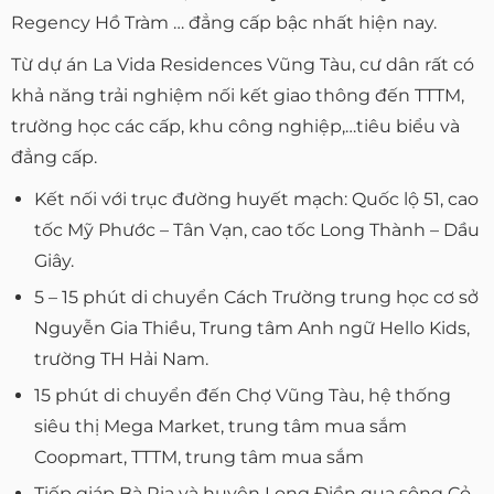
Regency Hồ Tràm … đẳng cấp bậc nhất hiện nay.
Từ dự án La Vida Residences Vũng Tàu, cư dân rất có
khả năng trải nghiệm nối kết giao thông đến TTTM,
trường học các cấp, khu công nghiệp,…tiêu biểu và
đẳng cấp.
Kết nối với trục đường huyết mạch: Quốc lộ 51, cao
tốc Mỹ Phước – Tân Vạn, cao tốc Long Thành – Dầu
Giây.
5 – 15 phút di chuyển Cách Trường trung học cơ sở
Nguyễn Gia Thiều, Trung tâm Anh ngữ Hello Kids,
trường TH Hải Nam.
15 phút di chuyển đến Chợ Vũng Tàu, hệ thống
siêu thị Mega Market, trung tâm mua sắm
Coopmart, TTTM, trung tâm mua sắm
Tiếp giáp Bà Rịa và huyện Long Điền qua sông Cỏ