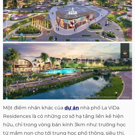
Một điểm nhấn khác của
dự án
nhà phố La ViDa
Residences là có những cơ sở hạ tầng liền kề hiện
hữu, chỉ trong vòng bán kính 3km như: trường học
từ mầm non cho tới trung học phổ thông, siêu thị,