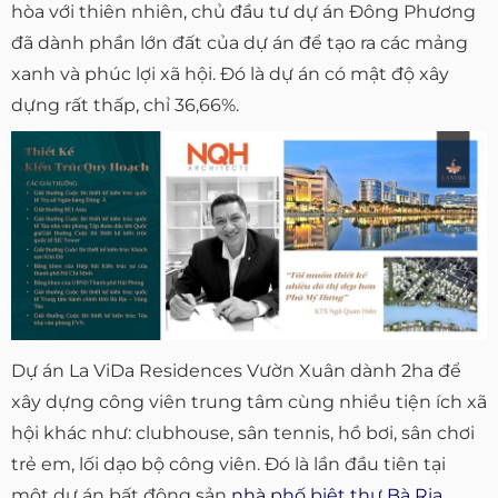
hòa với thiên nhiên, chủ đầu tư dự án Đông Phương
đã dành phần lớn đất của dự án để tạo ra các mảng
xanh và phúc lợi xã hội. Đó là dự án có mật độ xây
dựng rất thấp, chỉ 36,66%.
Dự án La ViDa Residences Vườn Xuân dành 2ha để
xây dựng công viên trung tâm cùng nhiều tiện ích xã
hội khác như: clubhouse, sân tennis, hồ bơi, sân chơi
trẻ em, lối dạo bộ công viên. Đó là lần đầu tiên tại
một dự án bất động sản
nhà phố biệt thự Bà Rịa