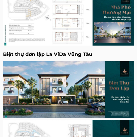
Biệt thự đơn lập La ViDa Vũng Tàu