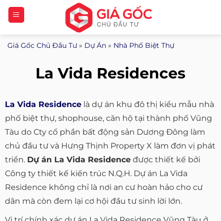
Bỏ
qua
nội
Giá Gốc Chủ Đầu Tư
»
Dự Án
»
Nhà Phố Biệt Thự
dung
La Vida Residences
La Vida Residence
là dự án khu đô thị kiểu mẫu nhà
phố biệt thự, shophouse, căn hộ tại thành phố Vũng
Tàu do Cty cổ phần bất động sản Dương Đông làm
chủ đầu tư và Hưng Thịnh Property X làm đơn vị phát
triển.
Dự án La Vida Residence
được thiết kế bởi
Công ty thiết kế kiến trúc N.Q.H. Dự án La Vida
Residence không chỉ là nơi an cư hoàn hảo cho cư
dân mà còn đem lại cơ hội đầu tư sinh lời lớn.
Vị trí chính xác dự án La Vida Residence Vũng Tàu ở