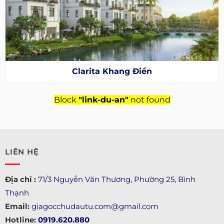
Clarita Khang Điền
Block
"link-du-an"
not found
LIÊN HỆ
Địa chỉ :
71/3 Nguyễn Văn Thương, Phường 25, Bình
Thạnh
Email:
giagocchudautu.com@gmail.com
Hotline:
0919.620.880