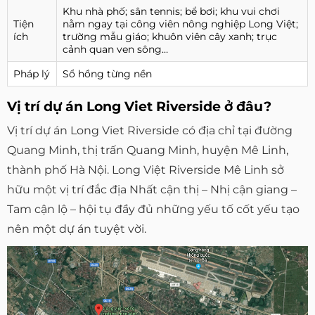
Khu nhà phố; sân tennis; bể bơi; khu vui chơi
Tiện
nằm ngay tại công viên nông nghiệp Long Việt;
ích
trường mẫu giáo; khuôn viên cây xanh; trục
cảnh quan ven sông…
Pháp lý
Sổ hồng từng nền
Vị trí dự án Long Viet Riverside ở đâu?
Vị trí dự án Long Viet Riverside có địa chỉ tại đường
Quang Minh, thị trấn Quang Minh, huyện Mê Linh,
thành phố Hà Nội. Long Việt Riverside Mê Linh sở
hữu một vị trí đắc địa Nhất cận thị – Nhị cận giang –
Tam cận lộ – hội tụ đầy đủ những yếu tố cốt yếu tạo
nên một dự án tuyệt vời.