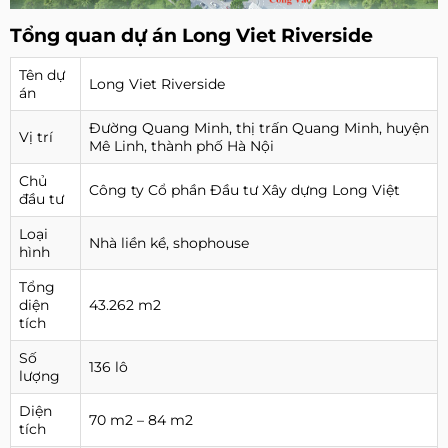
Tổng quan dự án Long Viet Riverside
Tên dự
Long Viet Riverside
án
Đường Quang Minh, thị trấn Quang Minh, huyện
Vị trí
Mê Linh, thành phố Hà Nội
Chủ
Công ty Cổ phần Đầu tư Xây dựng Long Việt
đầu tư
Loại
Nhà liền kề, shophouse
hình
Tổng
diện
43.262 m2
tích
Số
136 lô
lượng
Diện
70 m2 – 84 m2
tích