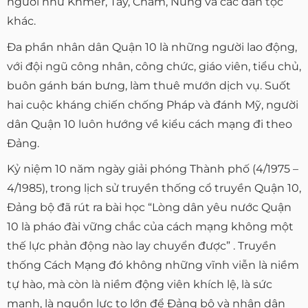
người như Khmer, Tày, Chăm, Nùng và các dân tộc
khác.
Đa phần nhân dân Quận 10 là những người lao động,
với đội ngũ công nhân, công chức, giáo viên, tiểu chủ,
buôn gánh bán bưng, làm thuê mướn dịch vụ. Suốt
hai cuộc kháng chiến chống Pháp và đánh Mỹ, người
dân Quận 10 luôn hướng về kiểu cách mạng đi theo
Đảng.
Kỷ niệm 10 năm ngày giải phóng Thành phố (4/1975 –
4/1985), trong lịch sử truyền thống cổ truyền Quận 10,
Đảng bộ đã rút ra bài học “Lòng dân yêu nước Quận
10 là pháo đài vững chắc của cách mạng không một
thế lực phản động nào lay chuyển được” . Truyền
thống Cách Mạng đó không những vĩnh viễn là niềm
tự hào, mà còn là niềm động viên khích lệ, là sức
mạnh, là nguồn lực to lớn để Đảng bộ và nhân dân