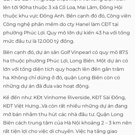
lên tới 90ha thuộc 3 xã Cổ Loa, Mai Lâm, Đông Hội
thuộc khu vực Đông Anh. Bên cạnh đó đó, Công viên
Công nghệ phần mềm do cty Hanel làm CĐT tại
phường Phúc Lợi. Quy mô lớn dự kiến 43 ha với tổng
mức đầu tư là 12.000 tỷ đồng.
Bên cạnh đó, dự án sân Golf Vinpearl có quy mô 87.5
ha thuộc phường Phúc Lợi, Long Biên. Một dự án có
lớn với tổng diện tích quy hoạch lên đến gần trăm
ha. Không chỉ dừng ở đó, quận Long Biên còn có
những dự án đã đưa vào hoạt động.
Kể đến như: KĐt Vinhome Riverside, KĐT Sài Đồng,
KĐT Việt Hưng…Và còn rất nhiều những dự án đang
mở bán nhằm thu hút các nhà đầu tư. Quận Long
Biên cách trung tâm của Hà Nội khoảng 2 – 3 km nên
rất tiện lợi cho việc di chuyển. Việc hạ tầng giao