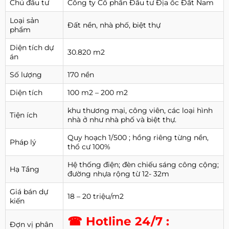
Chủ đầu tư
Công ty Cổ phần Đầu tư Địa ốc Đất Nam
Loại sản
Đất nền, nhà phố, biệt thự
phẩm
Diện tích dự
30.820 m2
án
Số lượng
170 nền
Diện tích
100 m2 – 200 m2
khu thương mại, công viên, các loại hình
Tiện ích
nhà ở như nhà phố và biệt thự.
Quy hoạch 1/500 ; hồng riêng từng nền,
Pháp lý
thổ cư 100%
Hệ thống điện; đèn chiếu sáng công cộng;
Hạ Tầng
đường nhựa rộng từ 12- 32m
Giá bán dự
18 – 20 triệu/m2
kiến
☎ Hotline 24/7 :
Đợn vị phân