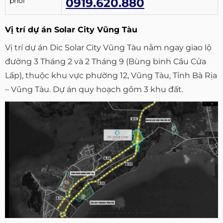
phối
0919.620.880
Vị trí dự án Solar City Vũng Tàu
Vị trí dự án Dic Solar City Vũng Tàu nằm ngay giao lộ
đường 3 Tháng 2 và 2 Tháng 9 (Bùng binh Cầu Cửa
Lấp), thuộc khu vực phường 12, Vũng Tàu, Tỉnh Bà Rịa
– Vũng Tàu. Dự án quy hoạch gồm 3 khu đất.