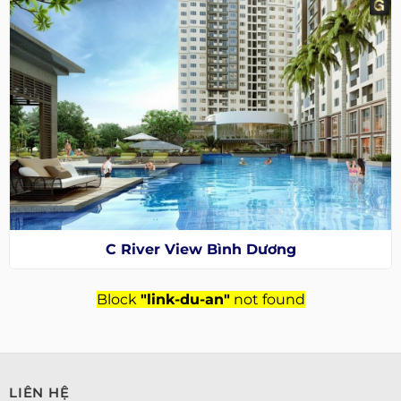
C River View Bình Dương
Block
"link-du-an"
not found
LIÊN HỆ