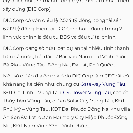
cty được đổi tên thành Tổng cty CP Đầu tư phát triển
xây dựng (DIC Corp).
DIC Corp có vốn điều lệ 2.524 tỷ đồng, tổng tài sản
6.212 tỷ đồng. Hiện tại, DIC Corp hoạt động trong 2
lĩnh vực chính là đầu tư BĐS và đầu tư tài chính.
DIC Corp đang sở hữu loạt dự án tại nhiều tỉnh thành
trên cả nước, trải dài từ Bắc vào Nam như Vĩnh Phúc,
Bà Rịa – Vũng Tàu, Đồng Nai, Đà Lạt, Phú Quốc…
Một số dự án địa ốc nhà ở do DIC Corp làm CĐT rất có
khả năng kể đến như: chung cư
Gateway Vũng Tàu
,
KĐT Chí Linh – Vũng Tàu,
CSJ Tower Vũng Tàu
, cao ốc
Thủy Tiên Vũng Tàu, dự án Solar City Vũng Tàu, KĐT
Phú Mỹ – Vũng Tàu, KĐT Đại Phước Đồng Nai,khu villa
An Sơn Đà Lạt, dự án Harmory City Hiệp Phước Đồng
Nai, KĐT Nam Vĩnh Yên – Vĩnh Phúc…