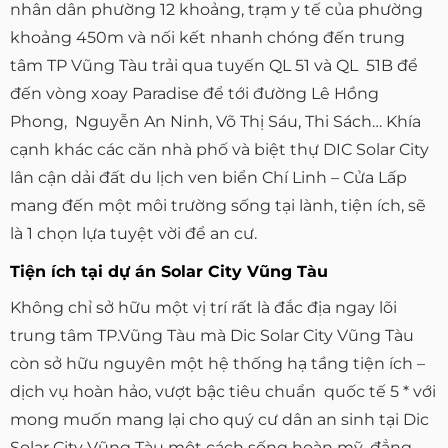
nhân dân phường 12 khoảng, trạm y tế của phường
khoảng 450m và nối kết nhanh chóng đến trung
tâm TP Vũng Tàu trải qua tuyến QL 51 và QL 51B để
đến vòng xoay Paradise để tới đường Lê Hồng
Phong, Nguyễn An Ninh, Võ Thị Sáu, Thi Sách… Khía
cạnh khác các căn nhà phố và biệt thự DIC Solar City
lân cận dải đất du lịch ven biển Chí Linh – Cửa Lấp
mang đến một môi trường sống tại lành, tiện ích, sẽ
là 1 chọn lựa tuyệt vời để an cư.
Tiện ích tại dự án Solar City Vũng Tàu
Không chỉ sở hữu một vị trí rất là đắc địa ngay lõi
trung tâm TP.Vũng Tàu mà Dic Solar City Vũng Tàu
còn sở hữu nguyên một hệ thống hạ tầng tiện ích –
dịch vụ hoàn hảo, vượt bậc tiêu chuẩn quốc tế 5 * với
mong muốn mang lại cho quý cư dân an sinh tại Dic
Solar City Vũng Tàu một cách sống hoàn mỹ, đẳng