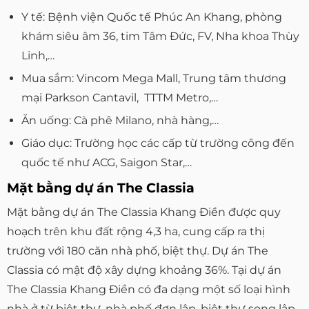
Y tế: Bệnh viện Quốc tế Phúc An Khang, phòng
khám siêu âm 36, tim Tâm Đức, FV, Nha khoa Thùy
Linh,…
Mua sắm: Vincom Mega Mall, Trung tâm thương
mại Parkson Cantavil, TTTM Metro,…
Ăn uống: Cà phê Milano, nhà hàng,…
Giáo dục: Trường học các cấp từ trường công đến
quốc tế như ACG, Saigon Star,…
Mặt bằng dự án The Classia
Mặt bằng dự án The Classia Khang Điền được quy
hoạch trên khu đất rộng 4,3 ha, cung cấp ra thị
trường với 180 căn nhà phố, biệt thự. Dự án The
Classia có mật độ xây dựng khoảng 36%. Tại dự án
The Classia Khang Điền có đa dạng một số loại hình
nhà ở từ biệt thự, nhà phố đơn lập, biệt thự song lập