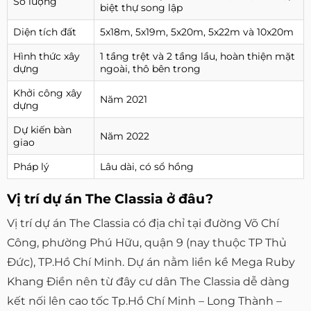
Số lượng
biệt thự song lập
Diện tích đất
5x18m, 5x19m, 5x20m, 5x22m và 10x20m
Hình thức xây
1 tầng trệt và 2 tầng lầu, hoàn thiện mặt
dựng
ngoài, thô bên trong
Khởi công xây
Năm 2021
dựng
Dự kiến bàn
Năm 2022
giao
Pháp lý
Lâu dài, có sổ hồng
Vị trí dự án The Classia ở đâu?
Vị trí dự án The Classia có địa chỉ tại đường Võ Chí
Công, phường Phú Hữu, quận 9 (nay thuộc TP Thủ
Đức), TP.Hồ Chí Minh. Dự án nằm liền kề Mega Ruby
Khang Điền nên từ đây cư dân The Classia dễ dàng
kết nối lên cao tốc Tp.Hồ Chí Minh – Long Thành –