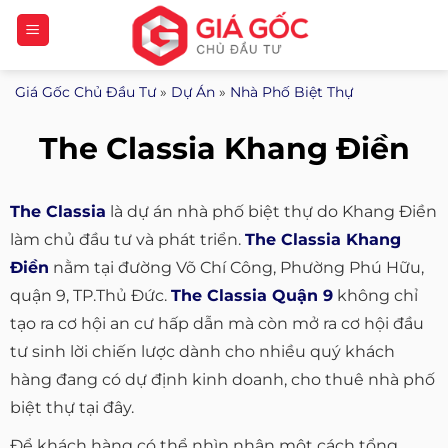
Bỏ
qua
nội
Giá Gốc Chủ Đầu Tư
»
Dự Án
»
Nhà Phố Biệt Thự
dung
The Classia Khang Điền
The Classia
là dự án nhà phố biệt thự do Khang Điền
làm chủ đầu tư và phát triển.
The Classia Khang
Điền
nằm tại đường Võ Chí Công, Phường Phú Hữu,
quận 9, TP.Thủ Đức.
The Classia Quận 9
không chỉ
tạo ra cơ hội an cư hấp dẫn mà còn mở ra cơ hội đầu
tư sinh lời chiến lược dành cho nhiều quý khách
hàng đang có dự định kinh doanh, cho thuê nhà phố
biệt thự tại đây.
Để khách hàng có thể nhìn nhận một cách tổng