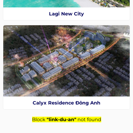
Lagi New City
Calyx Residence Đông Anh
Block
"link-du-an"
not found