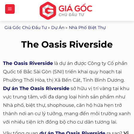
Bỏ
qua
nội
Giá Gốc Chủ Đầu Tư
»
Dự Án
»
Nhà Phố Biệt Thự
dung
The Oasis Riverside
The Oasis Riverside
là dự án được Công ty Cổ phần
Quốc tế Bắc Sài Gòn (SNI) triển khai quy hoạch tại
Phường Thới Hòa, thị Xã Bến Cát, Tỉnh Bình Dương.
Dự án The Oasis Riverside
sở hữu vị trí vàng tại khu
vực trung tâm, với đa dạng loại hình sản phẩm như
Nhà phố, biệt thự, shophouse, căn hộ hứa hẹn trở
thành nơi an cư lý tưởng, mang đến môi trường xanh
với nhiều tiện ích đồng bộ cho cư dân tương lai.
Vậy tổng quan
dự án The Oasis Riverside
ra sao?
Vị