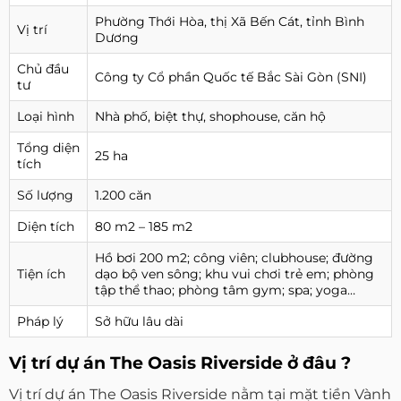
Phường Thới Hòa, thị Xã Bến Cát, tỉnh Bình
Vị trí
Dương
Chủ đầu
Công ty Cổ phần Quốc tế Bắc Sài Gòn (SNI)
tư
Loại hình
Nhà phố, biệt thự, shophouse, căn hộ
Tổng diện
25 ha
tích
Số lượng
1.200 căn
Diện tích
80 m2 – 185 m2
Hồ bơi 200 m2; công viên; clubhouse; đường
Tiện ích
dạo bộ ven sông; khu vui chơi trẻ em; phòng
tập thể thao; phòng tâm gym; spa; yoga…
Pháp lý
Sở hữu lâu dài
Vị trí dự án The Oasis Riverside ở đâu ?
Vị trí dự án The Oasis Riverside nằm tại mặt tiền Vành