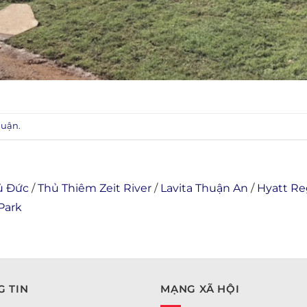
luận
.
ủ Đức
/
Thủ Thiêm Zeit River
/
Lavita Thuận An
/
Hyatt R
Park
 TIN
MẠNG XÃ HỘI