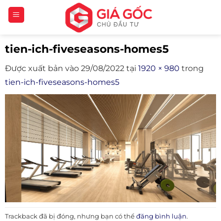
Bỏ
qua
nội
tien-ich-fiveseasons-homes5
dung
Được xuất bản vào
29/08/2022
tại
1920 × 980
trong
tien-ich-fiveseasons-homes5
Trackback đã bị đóng, nhưng bạn có thể
đăng bình luận
.