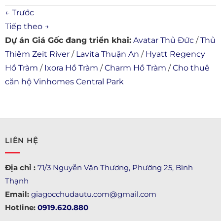
←
Trước
Tiếp theo
→
Dự án Giá Gốc đang triển khai:
Avatar Thủ Đức
/
Thủ
Thiêm Zeit River
/
Lavita Thuận An
/
Hyatt Regency
Hồ Tràm
/
Ixora Hồ Tràm
/
Charm Hồ Tràm
/
Cho thuê
căn hộ Vinhomes Central Park
LIÊN HỆ
Địa chỉ :
71/3 Nguyễn Văn Thương, Phường 25, Bình
Thạnh
Email:
giagocchudautu.com@gmail.com
Hotline:
0919.620.880