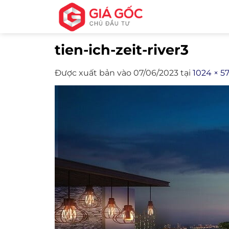
Bỏ
qua
nội
tien-ich-zeit-river3
dung
Được xuất bản vào
07/06/2023
tại
1024 × 5