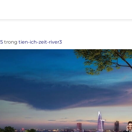
75
trong
tien-ich-zeit-river3