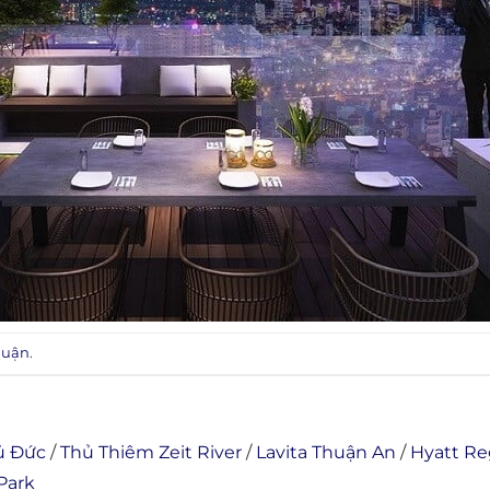
luận
.
ủ Đức
/
Thủ Thiêm Zeit River
/
Lavita Thuận An
/
Hyatt R
Park