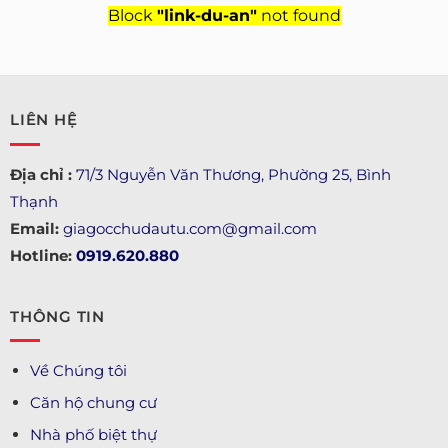
Block
"link-du-an"
not found
LIÊN HỆ
Địa chỉ :
71/3 Nguyễn Văn Thương, Phường 25, Bình
Thạnh
Email:
giagocchudautu.com@gmail.com
Hotline:
0919.620.880
THÔNG TIN
Về Chúng tôi
Căn hộ chung cư
Nhà phố biệt thự