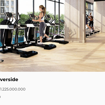
verside
: 1.225.000.000
0