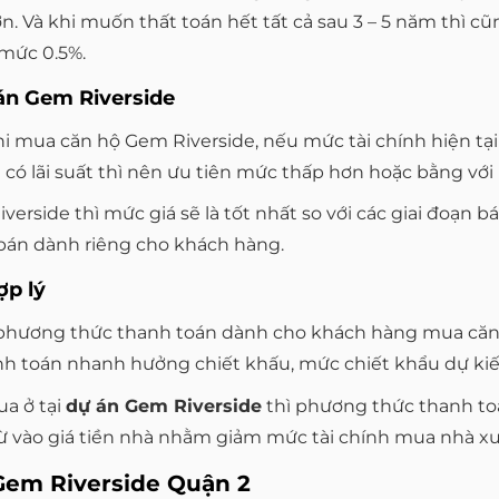
n. Và khi muốn thất toán hết tất cả sau 3 – 5 năm thì cũn
mức 0.5%.
án Gem Riverside
hi mua căn hộ Gem Riverside, nếu mức tài chính hiện tạ
ó lãi suất thì nên ưu tiên mức thấp hơn hoặc bằng với
erside thì mức giá sẽ là tốt nhất so với các giai đoạn bá
 bán dành riêng cho khách hàng.
ợp lý
 phương thức thanh toán dành cho khách hàng mua căn hộ
h toán nhanh hưởng chiết khấu, mức chiết khẩu dự kiến 1
a ở tại
dự án Gem Riverside
thì phương thức thanh toá
ừ vào giá tiền nhà nhằm giảm mức tài chính mua nhà x
Gem Riverside Quận 2