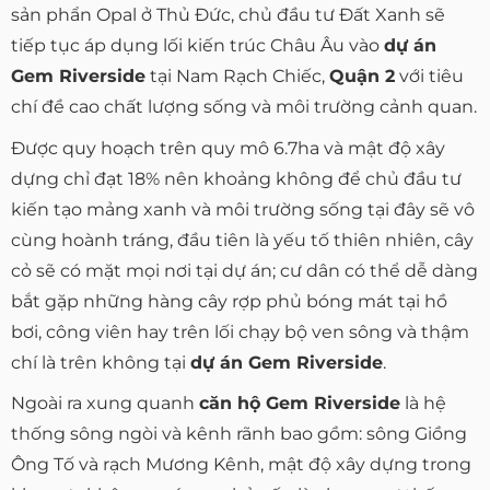
sản phẩn Opal ở Thủ Đức, chủ đầu tư Đất Xanh sẽ
tiếp tục áp dụng lối kiến trúc Châu Âu vào
dự án
Gem Riverside
tại Nam Rạch Chiếc,
Quận 2
với tiêu
chí đề cao chất lượng sống và môi trường cảnh quan.
Được quy hoạch trên quy mô 6.7ha và mật độ xây
dựng chỉ đạt 18% nên khoảng không để chủ đầu tư
kiến tạo mảng xanh và môi trường sống tại đây sẽ vô
cùng hoành tráng, đầu tiên là yếu tố thiên nhiên, cây
cỏ sẽ có mặt mọi nơi tại dự án; cư dân có thể dễ dàng
bắt gặp những hàng cây rợp phủ bóng mát tại hồ
bơi, công viên hay trên lối chạy bộ ven sông và thậm
chí là trên không tại
dự án Gem Riverside
.
Ngoài ra xung quanh
căn hộ Gem Riverside
là hệ
thống sông ngòi và kênh rãnh bao gồm: sông Giồng
Ông Tố và rạch Mương Kênh, mật độ xây dựng trong