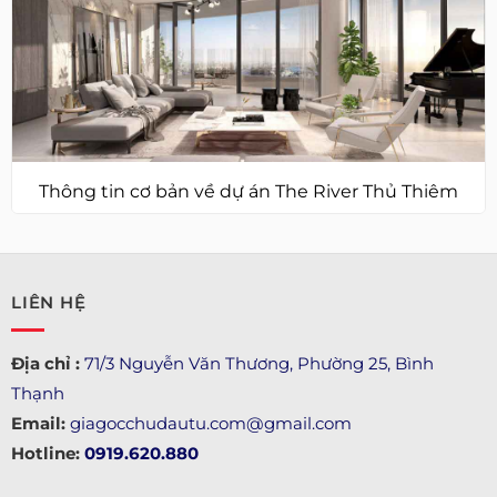
Thông tin cơ bản về dự án The River Thủ Thiêm
LIÊN HỆ
Địa chỉ :
71/3 Nguyễn Văn Thương, Phường 25, Bình
Thạnh
Email:
giagocchudautu.com@gmail.com
Hotline:
0919.620.880