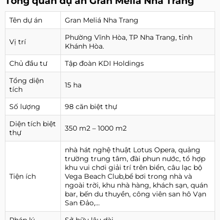
Tổng quan dự án Gran Meliá Nha Trang
Tên dự án
Gran Meliá Nha Trang
Phường Vĩnh Hòa, TP Nha Trang, tỉnh
Vị trí
Khánh Hòa.
Chủ đầu tư
Tập đoàn KDI Holdings
Tổng diện
15 ha
tích
Số lượng
98 căn biệt thự
Diện tích biệt
350 m2 – 1000 m2
thự
nhà hát nghệ thuật Lotus Opera, quảng
trường trung tâm, đài phun nước, tổ hợp
khu vui chơi giải trí trên biển, câu lạc bộ
Tiện ích
Vega Beach Club,bể bơi trong nhà và
ngoài trời, khu nhà hàng, khách sạn, quán
bar, bến du thuyền, công viên san hô Vạn
San Đảo,…