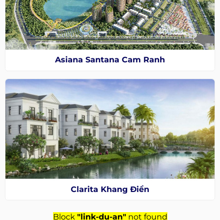
Asiana Santana Cam Ranh
Clarita Khang Điền
Block
"link-du-an"
not found