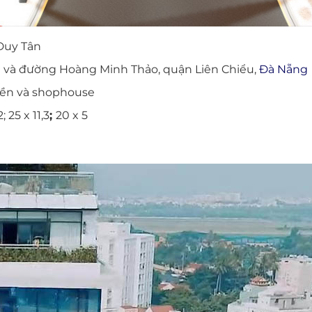
Duy Tân
 và đường Hoàng Minh Thảo, quận Liên Chiểu,
Đà Nẵng
ền và shophouse
2; 25 x 11,3
;
20 x 5