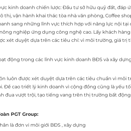
vực kinh doanh chiến lược: Đầu tư sở hữu quỹ đất, đáp
đô thị, vận hành khai thác tòa nhà văn phòng, Coffee sho
h sang những lĩnh vực thích hợp với năng lực nội tại củ
và nông nghiệp ứng dụng công nghệ cao. Lấy khách hàng 
xét duyệt dựa trên các tiêu chí: vì môi trường, giá trị 
oạt động trong các lĩnh vực kinh doanh BĐS và xây dựng, 
n luôn được xét duyệt dựa trên các tiêu chuẩn vì môi tr
ội. Đề cao triết lý kinh doanh vì cộng đồng cũng là yếu 
ua vượt trội, tạo tiếng vang trên thị trường bất động
đoàn PGT Group:
hân là đơn vi môi giới BĐS , xây dựng