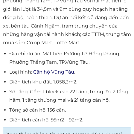
phường Thắng Tam, TP Vũng Tàu với hai mặt tiền lộ
giới lần lượt là 34,5m và 9m cùng quy hoạch hạ tầng
đồng bộ, hoàn thiện. Dự án nối kết dễ dàng đến bến
xe, bến tàu Cánh Ngầm, trạm trung chuyển của
những hãng vận tải hành khách; các TTTM, trung tâm
mua sắm Co.op Mart, Lotte Mart…
Địa chỉ dự án: Mặt tiền Đường Lê Hồng Phong,
Phường Thắng Tam, TP.Vũng Tàu.
Loại hình:
Căn hộ Vũng Tàu
.
Diện tích khu đất: 1.058,3m2.
Số tầng: Gồm 1 block cao 22 tầng, trong đó: 2 tầng
hầm, 1 tầng thương mại và 21 tầng căn hộ.
Tổng số căn hộ: 156 căn.
Diện tích căn hộ: 56m2 – 92m2.